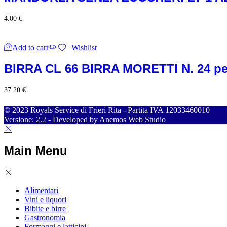
4.00
€
Add to cart
Wishlist
BIRRA CL 66 BIRRA MORETTI N. 24 pe
37.20
€
© 2023 Royals Service di Frieri Rita - Partita IVA 12033460010
Versione: 2.2 - Developed by Anemos Web Studio
Main Menu
Alimentari
Vini e liquori
Bibite e birre
Gastronomia
Formaggi e latticini