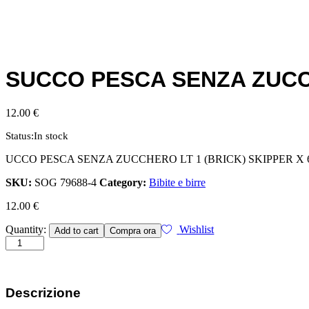
SUCCO PESCA SENZA ZUCCHE
12.00
€
Status:
In stock
UCCO PESCA SENZA ZUCCHERO LT 1 (BRICK) SKIPPER X 6
SKU:
SOG 79688-4
Category:
Bibite e birre
12.00
€
SUCCO
Quantity:
Wishlist
Add to cart
Compra ora
PESCA
SENZA
ZUCCHERO
LT
1
Descrizione
(BRICK)