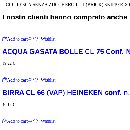
SKIPPER
UCCO PESCA SENZA ZUCCHERO LT 1 (BRICK) SKIPPER X 6
X
6
I nostri clienti hanno comprato anche
PZ.
quantity
Add to cart
Wishlist
ACQUA GASATA BOLLE CL 75 Conf. N.
19.22
€
Add to cart
Wishlist
BIRRA CL 66 (VAP) HEINEKEN conf. n.
46.12
€
Add to cart
Wishlist