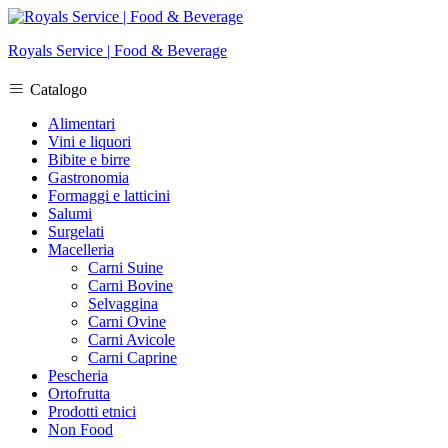
Royals Service | Food & Beverage
Catalogo
Alimentari
Vini e liquori
Bibite e birre
Gastronomia
Formaggi e latticini
Salumi
Surgelati
Macelleria
Carni Suine
Carni Bovine
Selvaggina
Carni Ovine
Carni Avicole
Carni Caprine
Pescheria
Ortofrutta
Prodotti etnici
Non Food