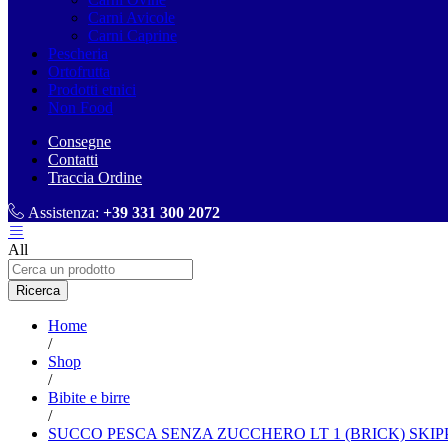
Carni Avicole
Carni Caprine
Pescheria
Ortofrutta
Prodotti etnici
Non Food
Consegne
Contatti
Traccia Ordine
Assistenza:
+39 331 300 2072
All
Ricerca
Home
/
Shop
/
Bibite e birre
/
SUCCO PESCA SENZA ZUCCHERO LT 1 (BRICK) SKIPP