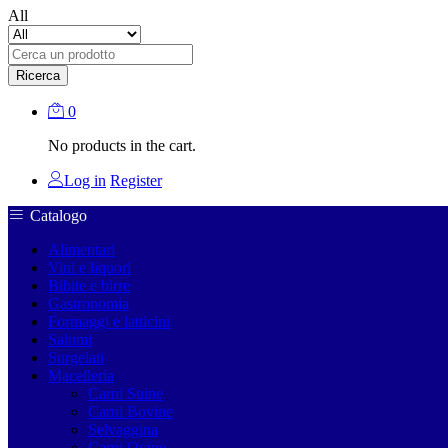
All
Ricerca
0
No products in the cart.
Log in
Register
Catalogo
Alimentari
Vini e liquori
Bibite e birre
Gastronomia
Formaggi e latticini
Salumi
Surgelati
Macelleria
Carni Suine
Carni Bovine
Selvaggina
Carni Ovine