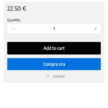
22.50
€
Quantity:
Fanta
Original
Gusto
di
Arancia
–
Add to cart
24
Lattine
da
Compra ora
330
ml,
Wishlist
con
Succo
di
Arance
Italiane,
Senza