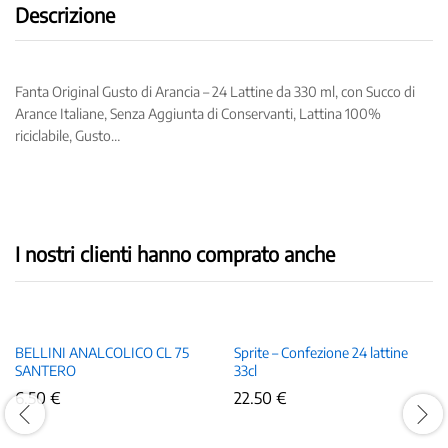
Descrizione
Aggiunta
di
Conservanti,
Lattina
Fanta Original Gusto di Arancia – 24 Lattine da 330 ml, con Succo di
100%
Arance Italiane, Senza Aggiunta di Conservanti, Lattina 100%
riciclabile,
riciclabile, Gusto…
Gusto...
quantity
I nostri clienti hanno comprato anche
BELLINI ANALCOLICO CL 75
Sprite – Confezione 24 lattine
SANTERO
33cl
6.50
€
22.50
€