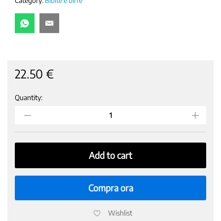
Category:
Bibite e birre
22.50
€
Quantity:
COCA-
COLA
ORIGINAL
-33
CL
24
Add to cart
Lattine
da
330
Compra ora
ml,
Tutto
Wishlist
il