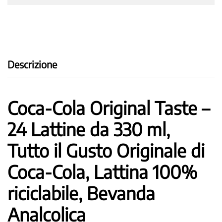
Gusto
Originale
di
Coca-
Cola,
Descrizione
Lattina
100%
riciclabile,
Bevanda
Coca-Cola Original Taste –
Analcolica
quantity
24 Lattine da 330 ml,
Tutto il Gusto Originale di
Coca-Cola, Lattina 100%
riciclabile, Bevanda
Analcolica