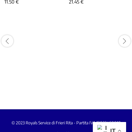
11.50
€
21.45
€
© 2023 Royals Service di Frieri Rita - Partita IVA 12033460010
IT