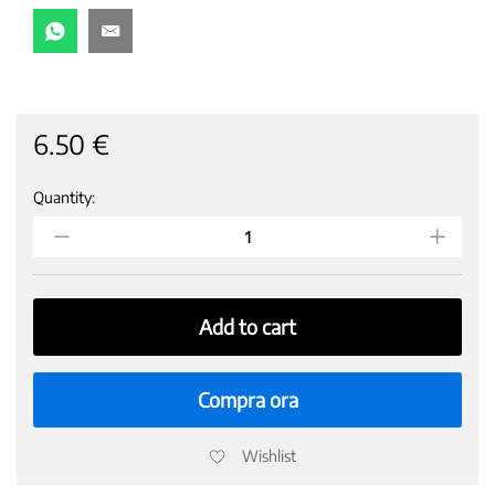
6.50
€
Quantity:
BELLINI
ANALCOLICO
CL
75
SANTERO
quantity
Add to cart
Compra ora
Wishlist