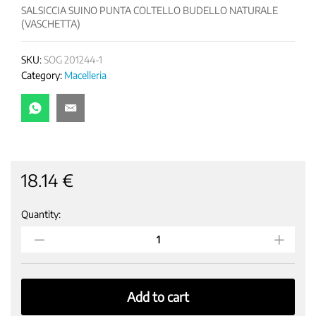
SALSICCIA SUINO PUNTA COLTELLO BUDELLO NATURALE
(VASCHETTA)
SKU:
SOG 201244-1
Category:
Macelleria
18.14
€
Quantity:
SALSICCIA
SUINO
PUNTA
COLTELLO
BUDELLO
NATURALE
Add to cart
(VASCHETTA)