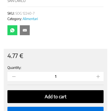
SAN CARLO
SKU:
SOG 12240-7
Category:
Alimentari
4.77
€
Quantity:
GRISSINI
TORINO
GR
480
GR
12
Add to cart
x
40