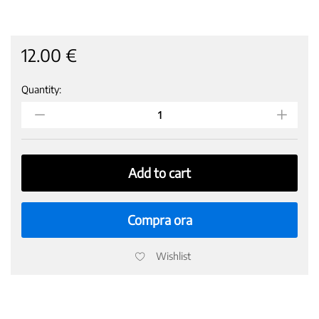
12.00
€
Quantity:
OLIO
EXTRAVERGINE
LT
1
BERTOLLI
Confezione
Add to cart
x
4
quantity
Compra ora
Wishlist