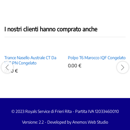
I nostri clienti hanno comprato anche
Trance Nasello Australe CT Da
Polpo T6 Marocco IQF Congelato
Kg5 PN Congelato
0.00
€
0.00
€
© 2023 Royals Service di Frieri Rita - Partita IVA 12033460010
Versione: 2.2 - Developed by Anemos Web Studio