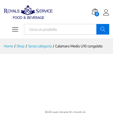
0
Ricerca
Home
/
Shop
/
Senza categoria
/
Calamaro Medio U10 congelato
Roll over image to zoom in