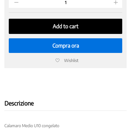
U10
congelato
quantity
Add to cart
Compra ora
Wishlist
Descrizione
Calamaro Medio U10 congelato