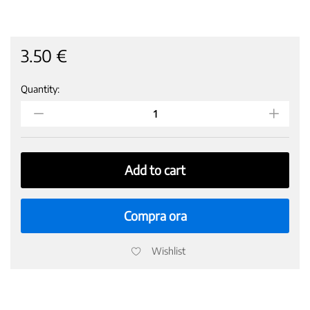
3.50
€
Quantity:
AVOCADO
HASS
PERU
GR
700
quantity
Add to cart
Compra ora
Wishlist